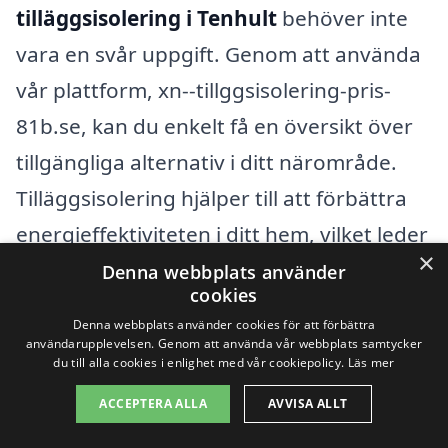
tilläggsisolering i Tenhult
behöver inte
vara en svår uppgift. Genom att använda
vår plattform, xn--tillggsisolering-pris-
81b.se, kan du enkelt få en översikt över
tillgängliga alternativ i ditt närområde.
Tilläggsisolering hjälper till att förbättra
energieffektiviteten i ditt hem, vilket leder
×
till lägre energikostnader och ökad
Denna webbplats använder
cookies
komfort.
Denna webbplats använder cookies för att förbättra
användarupplevelsen. Genom att använda vår webbplats samtycker
du till alla cookies i enlighet med vår cookiepolicy.
Läs mer
Förutom Tenhult kan du även överväga
företag som erbjuder tilläggsisolering i
ACCEPTERA ALLA
AVVISA ALLT
följande närliggande städer: