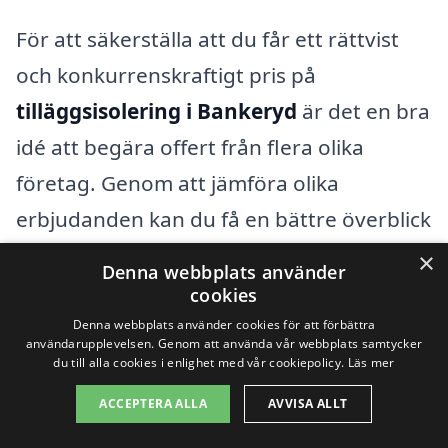
För att säkerställa att du får ett rättvist
och konkurrenskraftigt pris på
tilläggsisolering i Bankeryd
är det en bra
idé att begära offert från flera olika
företag. Genom att jämföra olika
erbjudanden kan du få en bättre överblick
över vilka alternativ som finns tillgängliga,
×
Denna webbplats använder
såväl som kostnaderna för varje
cookies
alternativ. Tänk också på att diskutera
Denna webbplats använder cookies för att förbättra
användarupplevelsen. Genom att använda vår webbplats samtycker
dina specifika behov och önskemål med
du till alla cookies i enlighet med vår cookiepolicy.
Läs mer
entreprenörerna, så att de kan ge dig ett
ACCEPTERA ALLA
AVVISA ALLT
så precist och passande förslag som