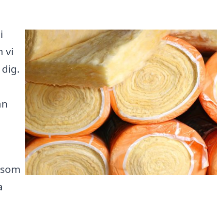
i
 vi
 dig.
an
g som
a