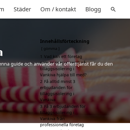
m
Städer
Om / kontakt
Blogg
Innehållsförteckning
a
gömma
1
Vad kan ett företag
som är specialiserat på
denna guide och använder vår offerttjänst får du den
tilläggsisolering i
Vankiva hjälpa till med?
2
Få alltid minst 3
erbjudanden för
tilläggsisolering i
Vankiva
3
Få 3 erbjudanden för
tilläggsisolering i
Vankiva från
professionella företag