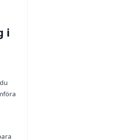
 i
 du
ämföra
bara