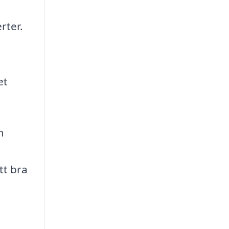
rter.
et
m
tt bra