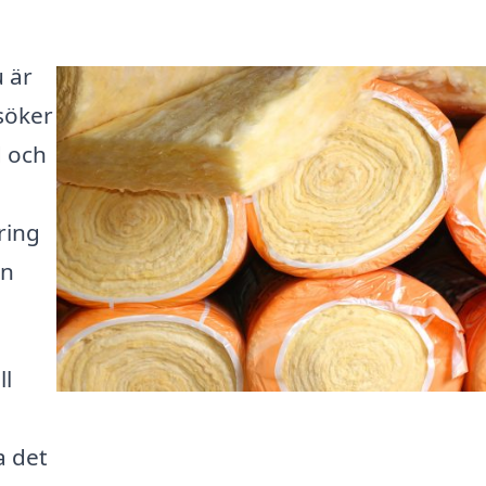
u är
söker
d och
ring
ön
ll
a det