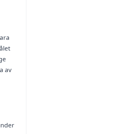
bara
ålet
 ge
ra av
,
under