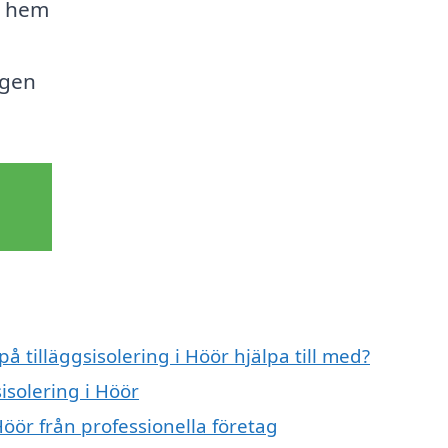
t hem
a
ägen
å tilläggsisolering i Höör hjälpa till med?
sisolering i Höör
Höör från professionella företag