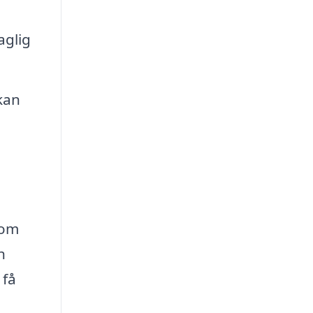
aglig
kan
som
h
 få