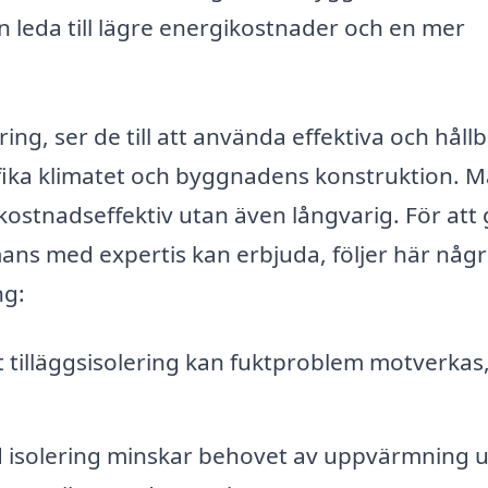
an leda till lägre energikostnader och en mer
ing, ser de till att använda effektiva och håll
fika klimatet och byggnadens konstruktion. M
kostnadseffektiv utan även långvarig. För att
mans med expertis kan erbjuda, följer här någ
ng:
 tilläggsisolering kan fuktproblem motverkas
 isolering minskar behovet av uppvärmning 