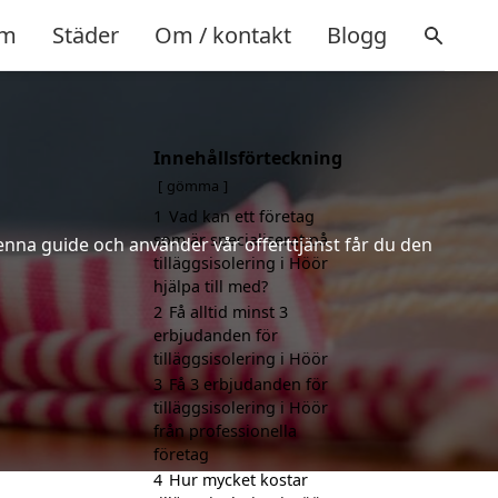
m
Städer
Om / kontakt
Blogg
Innehållsförteckning
gömma
1
Vad kan ett företag
som är specialiserat på
denna guide och använder vår offerttjänst får du den
tilläggsisolering i Höör
hjälpa till med?
2
Få alltid minst 3
erbjudanden för
tilläggsisolering i Höör
3
Få 3 erbjudanden för
tilläggsisolering i Höör
från professionella
företag
4
Hur mycket kostar