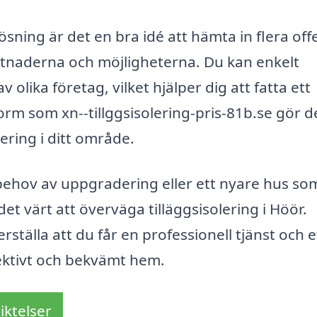
sning är det en bra idé att hämta in flera offe
ostnaderna och möjligheterna. Du kan enkelt
 olika företag, vilket hjälper dig att fatta ett
orm som xn--tillggsisolering-pris-81b.se gör d
lering i ditt område.
behov av uppgradering eller ett nyare hus so
det värt att överväga tilläggsisolering i Höör.
ställa att du får en professionell tjänst och e
fektivt och bekvämt hem.
iktelser