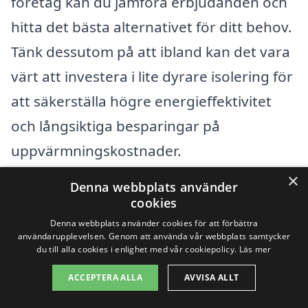
företag kan du jämföra erbjudanden och
hitta det bästa alternativet för ditt behov.
Tänk dessutom på att ibland kan det vara
värt att investera i lite dyrare isolering för
att säkerställa högre energieffektivitet
och långsiktiga besparingar på
uppvärmningskostnader.
×
Denna webbplats använder
Genom att använda en plattform som
cookies
tilläggsisolering-pris-81b.se
kan du enkelt
Denna webbplats använder cookies för att förbättra
användarupplevelsen. Genom att använda vår webbplats samtycker
få kontakt med lokala specialister inom
du till alla cookies i enlighet med vår cookiepolicy.
Läs mer
tilläggsisolering i Malå. Här får du
ACCEPTERA ALLA
AVVISA ALLT
möjlighet att få flera olika offerter och råd