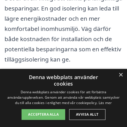
besparingar. En god isolering kan leda till
lägre energikostnader och en mer
komfortabel inomhusmiljö. Väg därför
både kostnaden för installation och de
potentiella besparingarna som en effektiv
tilläggsisolering kan ge.
×
Denna webbplats använder
Få 3 erbjudanden, gratis och utan
cookies
förpliktelser
Denna webbplats använder cookies för att förbättra
användarupplevelsen. Genom att använda vår webbplats samtycker
du till alla cookies i enlighet med vår cookiepolicy.
Läs mer
ACCEPTERA ALLA
AVVISA ALLT
Sök efter en