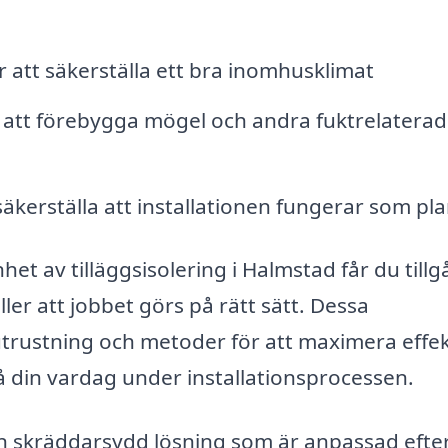
 att säkerställa ett bra inomhusklimat
 att förebygga mögel och andra fuktrelatera
säkerställa att installationen fungerar som pl
et av tilläggsisolering i Halmstad får du till
ler att jobbet görs på rätt sätt. Dessa
utrustning och metoder för att maximera effe
 din vardag under installationsprocessen.
en skräddarsydd lösning som är anpassad efte