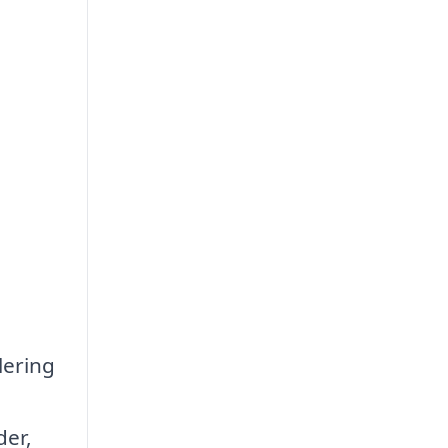
lering
der,