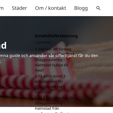
m
Städer
Om / kontakt
Blogg
Innehållsförteckning
ad
gömma
1
Vad kan ett företag
som är specialiserat på
denna guide och använder vår offerttjänst får du den
tilläggsisolering i
.
Halmstad hjälpa till
med?
2
Få alltid minst 3
erbjudanden för
tilläggsisolering i
Halmstad
3
Få 3 erbjudanden för
tilläggsisolering i
Halmstad från