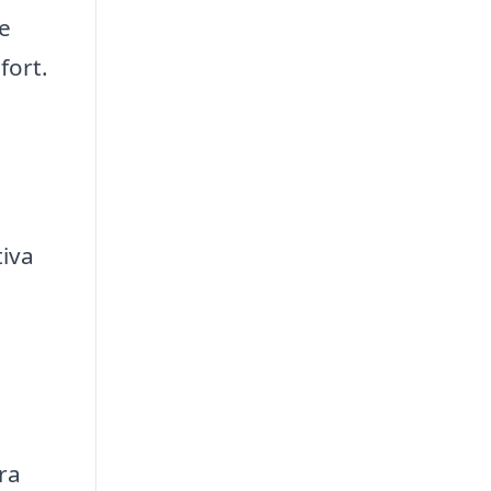
te
fort.
iva
dra