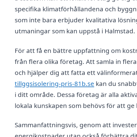
specifika klimatförhållandena och byggno
som inte bara erbjuder kvalitativa lösnin
utmaningar som kan uppstå i Halmstad.
För att få en bättre uppfattning om kost
från flera olika företag. Att samla in fl
och hjälper dig att fatta ett välinforme
tillggsisolering-pris-81b.se
kan du snabbt 
i ditt område. Dessa företag är alla akti
lokala kunskapen som behövs för att ge k
Sammanfattningsvis, genom att investera 
energikostnader utan också förbättra dit