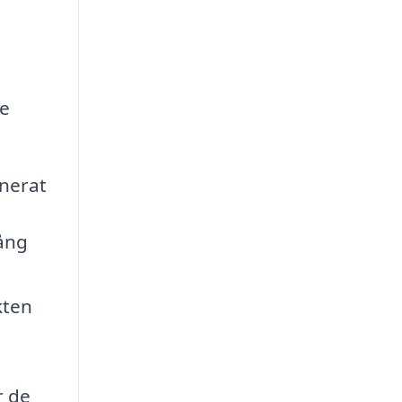
de
anerat
gång
kten
r de