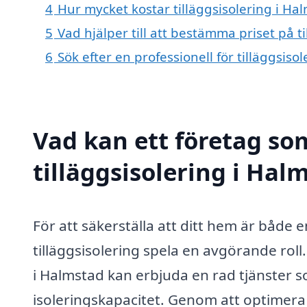
4
Hur mycket kostar tilläggsisolering i Ha
5
Vad hjälper till att bestämma priset på t
6
Sök efter en professionell för tilläggsis
Vad kan ett företag som
tilläggsisolering i Hal
För att säkerställa att ditt hem är både 
tilläggsisolering spela en avgörande roll.
i Halmstad kan erbjuda en rad tjänster so
isoleringskapacitet. Genom att optimera