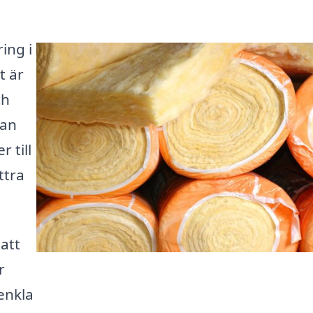
ing i
t är
ch
kan
 till
ttra
 att
r
 enkla