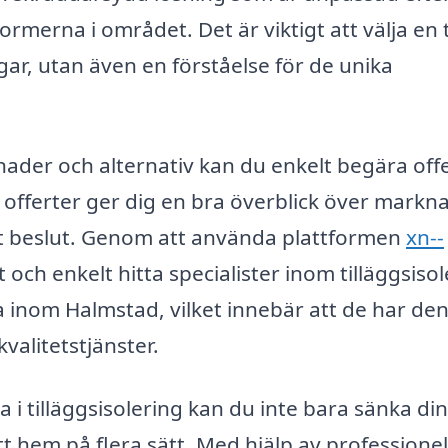
rmerna i området. Det är viktigt att välja en 
gar, utan även en förståelse för de unika
nader och alternativ kan du enkelt begära off
era offerter ger dig en bra överblick över mark
rat beslut. Genom att använda plattformen
xn--
och enkelt hitta specialister inom tilläggsisol
va inom Halmstad, vilket innebär att de har de
valitetstjänster.
i tilläggsisolering kan du inte bara sänka di
t hem på flera sätt. Med hjälp av professionel