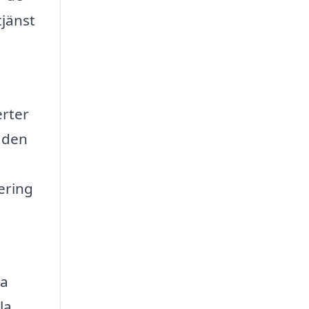
tjänst
erter
naden
ering
n
na
la