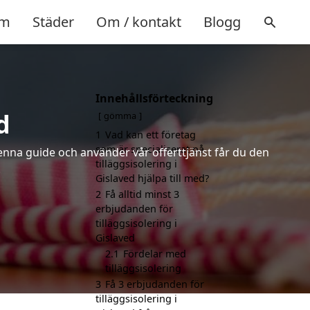
m
Städer
Om / kontakt
Blogg
Innehållsförteckning
d
gömma
1
Vad kan ett företag
som är specialiserat på
denna guide och använder vår offerttjänst får du den
tilläggsisolering i
.
Gislaved hjälpa till med?
2
Få alltid minst 3
erbjudanden för
tilläggsisolering i
Gislaved
2.1
Fördelar med
tilläggsisolering
3
Få 3 erbjudanden för
tilläggsisolering i