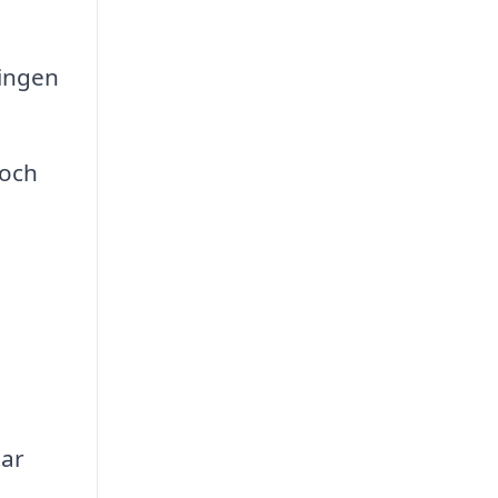
ningen
 och
tar