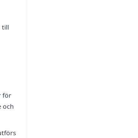
ill
 för
e och
utförs