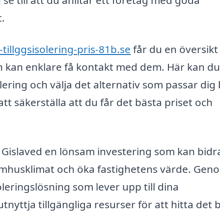
se till att du anlitar ett företag med goda
.
-tillggsisolering-pris-81b.se
får du en översikt
h kan enklare få kontakt med dem. Här kan du
lering och välja det alternativ som passar dig 
att säkerställa att du får det bästa priset och
 Gislaved en lönsam investering som kan bidra 
omhusklimat och öka fastighetens värde. Geno
oleringslösning som lever upp till dina
nyttja tillgängliga resurser för att hitta det 