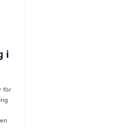
 i
 för
ing
 en