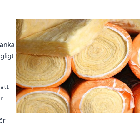
 sänka
gligt
 att
r
ör