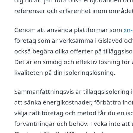
dig tid att jämföra olika erbjudanden och 
referenser och erfarenhet inom området
Genom att använda plattformar som
xn-
företag som är verksamma i Gislaved oc
också begära olika offerter på tilläggsiso
Det är en smidig och effektiv lösning för 
kvaliteten på din isoleringslösning.
Sammanfattningsvis är tilläggsisolering i
att sänka energikostnader, förbättra in
välja rätt företag och metod får du en is
förväntningar och behov. Tveka inte att ut