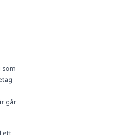
ag som
retag
är går
 ett