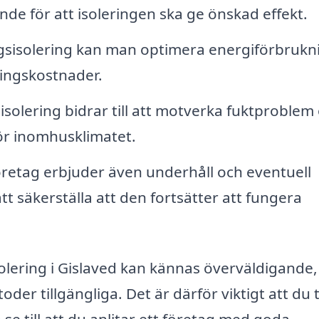
ande för att isoleringen ska ge önskad effekt.
gsisolering kan man optimera energiförbruk
ningskostnader.
isolering bidrar till att motverka fuktproblem
för inomhusklimatet.
etag erbjuder även underhåll och eventuell
att säkerställa att den fortsätter att fungera
isolering i Gislaved kan kännas överväldigande,
der tillgängliga. Det är därför viktigt att du 