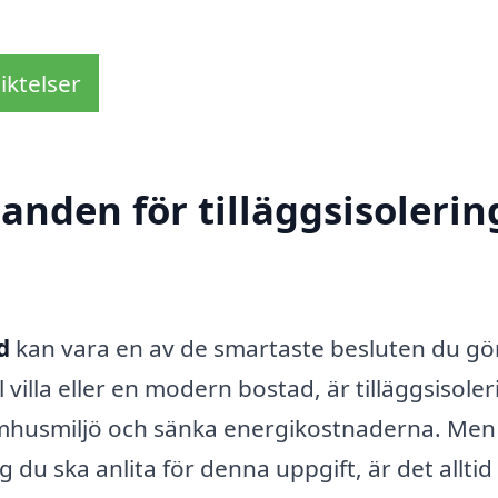
iktelser
anden för tilläggsisolering
d
kan vara en av de smartaste besluten du gör
illa eller en modern bostad, är tilläggsisoler
inomhusmiljö och sänka energikostnaderna. Men
 du ska anlita för denna uppgift, är det alltid