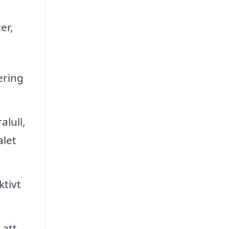
er,
ering
alull,
alet
ktivt
 att