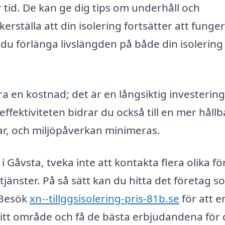
r tid. De kan ge dig tips om underhåll och
kerställa att din isolering fortsätter att funge
 du förlänga livslängden på både din isolering
ara en kostnad; det är en långsiktig investering 
fektiviteten bidrar du också till en mer hållb
ar, och miljöpåverkan minimeras.
i Gåvsta, tveka inte att kontakta flera olika f
 tjänster. På så sätt kan du hitta det företag 
 Besök
xn--tillggsisolering-pris-81b.se
för att e
ditt område och få de bästa erbjudandena för d