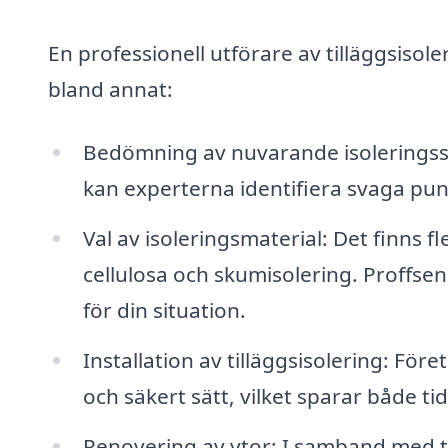
En professionell utförare av tilläggsisole
bland annat:
Bedömning av nuvarande isoleringssta
kan experterna identifiera svaga pu
Val av isoleringsmaterial: Det finns fl
cellulosa och skumisolering. Proffsen 
för din situation.
Installation av tilläggsisolering: För
och säkert sätt, vilket sparar både t
Renovering av ytor: I samband med ti