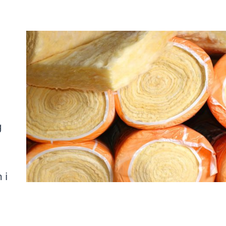
g
 i
u