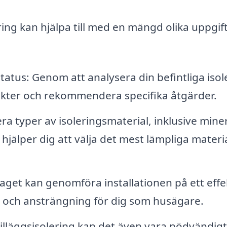
ring kan hjälpa till med en mängd olika uppgift
tus: Genom att analysera din befintliga isol
nkter och rekommendera specifika åtgärder.
era typer av isoleringsmaterial, inklusive miner
hjälper dig att välja det mest lämpliga materi
etaget kan genomföra installationen på ett effe
id och ansträngning för dig som husägare.
lläggsisolering kan det även vara nödvändigt