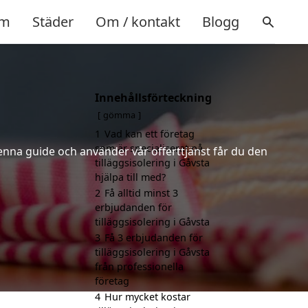
m
Städer
Om / kontakt
Blogg
Innehållsförteckning
a
gömma
1
Vad kan ett företag
som är specialiserat på
denna guide och använder vår offerttjänst får du den
tilläggsisolering i Gåvsta
hjälpa till med?
2
Få alltid minst 3
erbjudanden för
tilläggsisolering i Gåvsta
3
Få 3 erbjudanden för
tilläggsisolering i Gåvsta
från professionella
företag
4
Hur mycket kostar