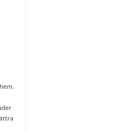
t hem.
uder
ättra