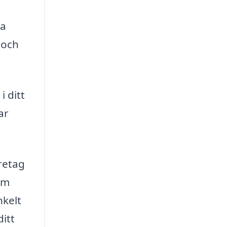
ra
 och
i ditt
ar
öretag
som
nkelt
itt