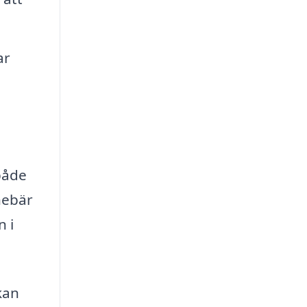
ar
 både
nebär
n i
kan