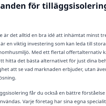
anden för tilläggsisolering
e är det alltid en bra idé att inhämtat minst tr
är en viktig investering som kan leda till stora
mhusmiljö. Med ett flertal offertalternativ 
tt hitta det bästa alternativet för just dina be
ghet att se vad marknaden erbjuder, utan äve
lösning.
äggsisolering får du också en bättre förståelse
vändas. Varje företag har sina egna speciali