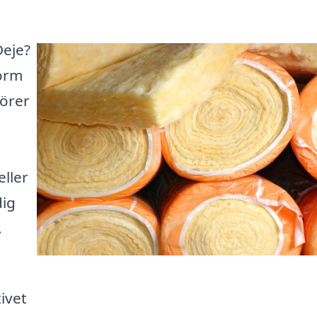
Deje?
form
nörer
ller
dig
.
ivet