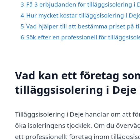
3
Få 3 erbjudanden för tilläggsisolering i 
4
Hur mycket kostar tilläggsisolering i Dej
5
Vad hjälper till att bestämma priset på ti
6
Sök efter en professionell för tilläggsiso
Vad kan ett företag som
tilläggsisolering i Deje
Tilläggsisolering i Deje handlar om att 
öka isoleringens tjocklek. Om du överväge
ett professionellt företag inom tilläggsi