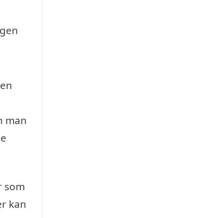
ngen
gen
an man
de
ör som
er kan