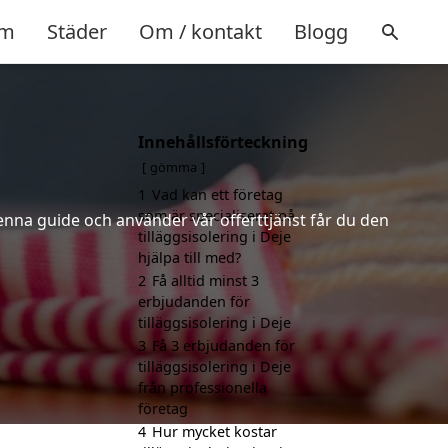
m
Städer
Om / kontakt
Blogg
Innehållsförteckning
gömma
1
Vad kan ett företag
som är specialiserat på
denna guide och använder vår offerttjänst får du den
tilläggsisolering i Deje
hjälpa till med?
2
Få alltid minst 3
erbjudanden för
tilläggsisolering i Deje
3
Få 3 erbjudanden för
tilläggsisolering i Deje
från professionella
företag
4
Hur mycket kostar