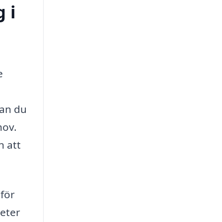
 i
e
kan du
hov.
n att
 för
teter