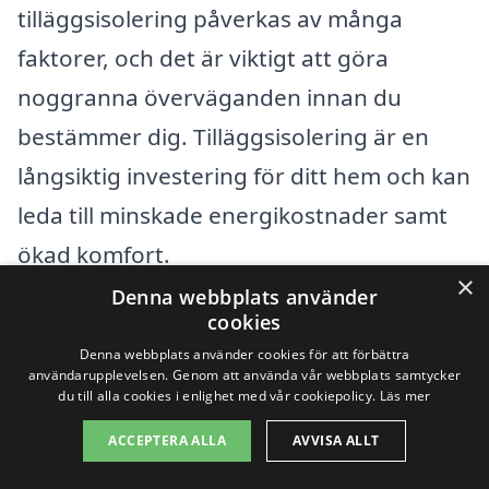
tilläggsisolering påverkas av många
faktorer, och det är viktigt att göra
noggranna överväganden innan du
bestämmer dig. Tilläggsisolering är en
långsiktig investering för ditt hem och kan
leda till minskade energikostnader samt
ökad komfort.
×
Denna webbplats använder
cookies
Få 3 erbjudanden, gratis och utan
Denna webbplats använder cookies för att förbättra
förpliktelser
användarupplevelsen. Genom att använda vår webbplats samtycker
du till alla cookies i enlighet med vår cookiepolicy.
Läs mer
ACCEPTERA ALLA
AVVISA ALLT