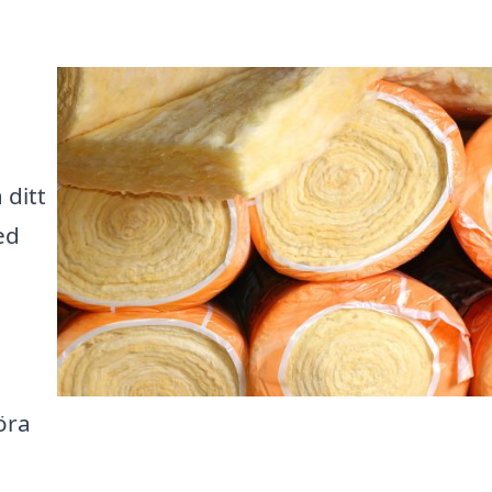
 ditt
ed
öra