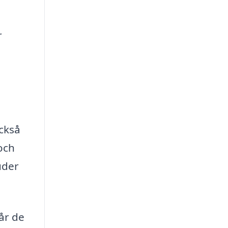
r
också
och
uder
tår de