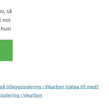
v, så
t oss
 hus!
å tilläggsisolering i Vikarbyn hjälpa till med?
sisolering i Vikarbyn