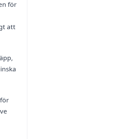
en för
gt att
läpp,
minska
 för
ive