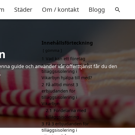
m
Städer
Om / kontakt
Blogg
Innehållsförteckning
yn
gömma
1
Vad kan ett företag
som är specialiserat på
denna guide och använder vår offerttjänst får du den
tilläggsisolering i
.
Vikarbyn hjälpa till med?
2
Få alltid minst 3
erbjudanden för
tilläggsisolering i
Vikarbyn
2.1
Fördelarna med
tilläggsisolering
3
Få 3 erbjudanden för
tilläggsisolering i