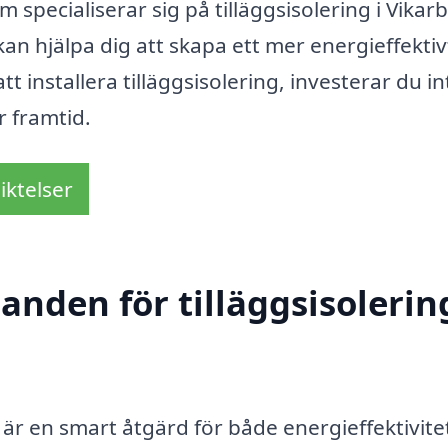
specialiserar sig på tilläggsisolering i Vikar
an hjälpa dig att skapa ett mer energieffektiv
installera tilläggsisolering, investerar du in
r framtid.
iktelser
anden för tilläggsisolering
yn är en smart åtgärd för både energi­effektivite