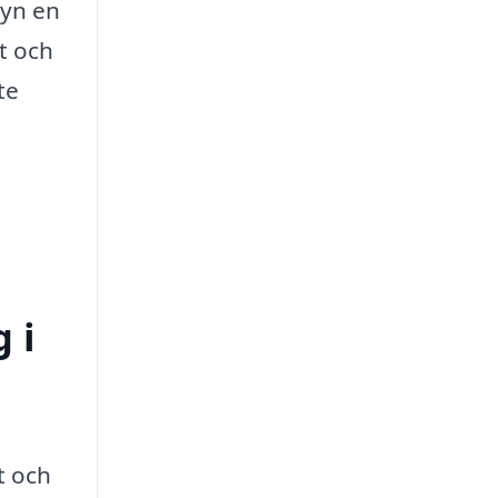
byn en
t och
te
 i
t och