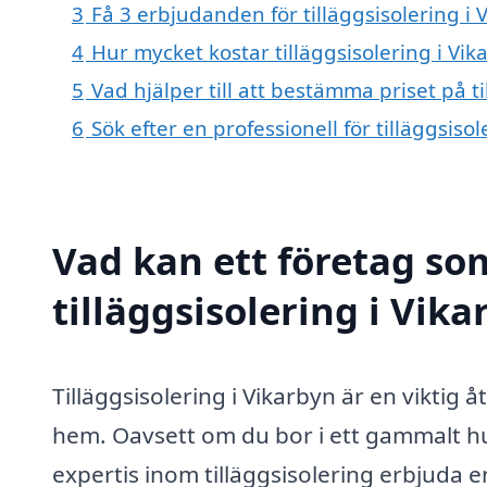
3
Få 3 erbjudanden för tilläggsisolering i 
4
Hur mycket kostar tilläggsisolering i Vik
5
Vad hjälper till att bestämma priset på ti
6
Sök efter en professionell för tilläggsis
Vad kan ett företag som
tilläggsisolering i Vika
Tilläggsisolering i Vikarbyn är en viktig å
hem. Oavsett om du bor i ett gammalt hu
expertis inom tilläggsisolering erbjuda e