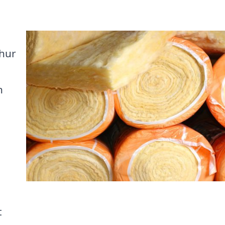
 hur
n
t