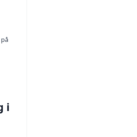
 på
 i