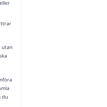
eller
ttrar
, utan
nska
ämföra
samla
n du