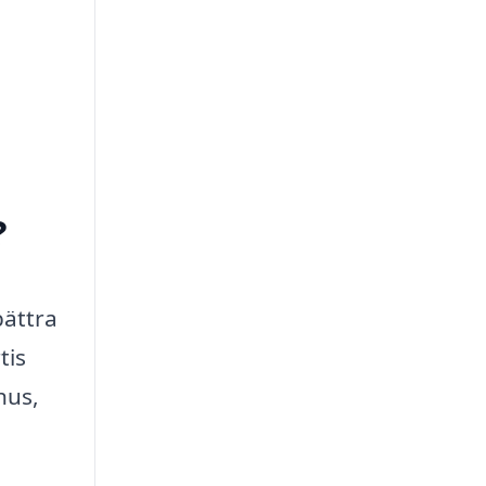
?
bättra
tis
hus,