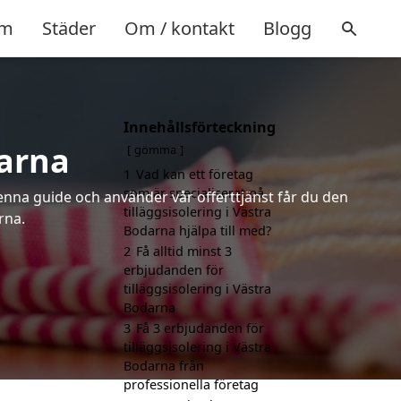
m
Städer
Om / kontakt
Blogg
Innehållsförteckning
darna
gömma
1
Vad kan ett företag
som är specialiserat på
denna guide och använder vår offerttjänst får du den
tilläggsisolering i Västra
rna.
Bodarna hjälpa till med?
2
Få alltid minst 3
erbjudanden för
tilläggsisolering i Västra
Bodarna
3
Få 3 erbjudanden för
tilläggsisolering i Västra
Bodarna från
professionella företag