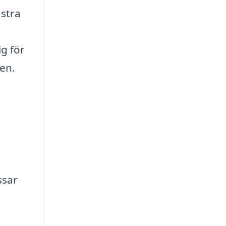
ästra
g för
den.
ssar