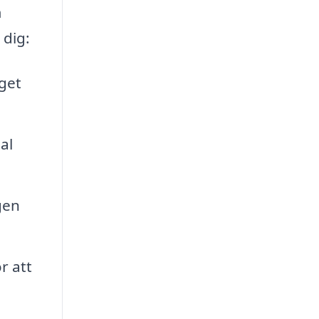
m
 dig:
get
al
gen
r att