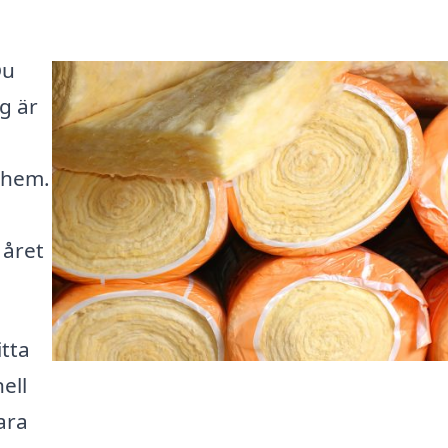
Du
ng är
t hem.
 året
itta
ell
ara