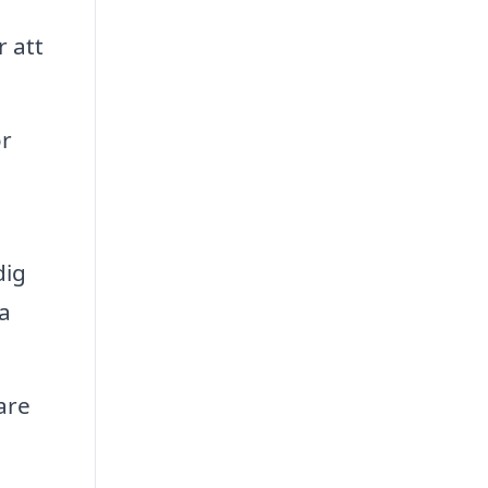
r att
ör
dig
ra
are