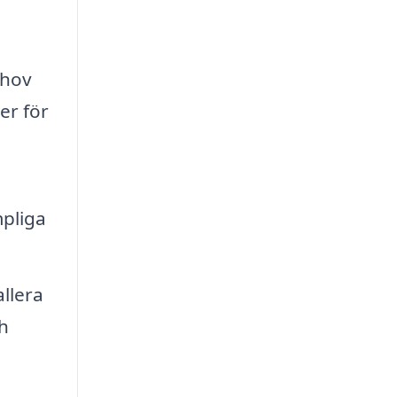
ehov
er för
mpliga
llera
ch