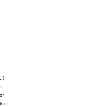
 I
ad
er
 kan