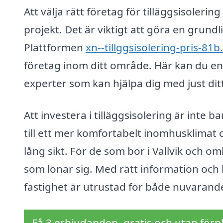
Att välja rätt företag för tilläggsisolering 
projekt. Det är viktigt att göra en grund
Plattformen
xn--tillggsisolering-pris-81b
företag inom ditt område. Här kan du en
experter som kan hjälpa dig med just dit
Att investera i tilläggsisolering är inte 
till ett mer komfortabelt inomhusklima
lång sikt. För de som bor i Vallvik och 
som lönar sig. Med rätt information och 
fastighet är utrustad för både nuvarand
Få 3 erbjudanden, gratis och utan förpl