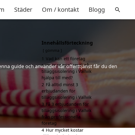
m
Städer
Om / kontakt
Blogg
Innehållsförteckning
gömma
1
Vad kan ett företag
som är specialiserat på
denna guide och använder vår offerttjänst får du den
tilläggsisolering i Vallvik
hjälpa till med?
2
Få alltid minst 3
erbjudanden för
tilläggsisolering i Vallvik
3
Få 3 erbjudanden för
tilläggsisolering i Vallvik
från professionella
företag
4
Hur mycket kostar