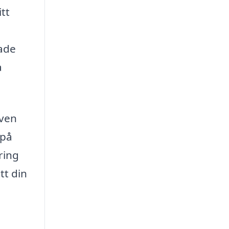
itt
rade
a
även
 på
ring
tt din