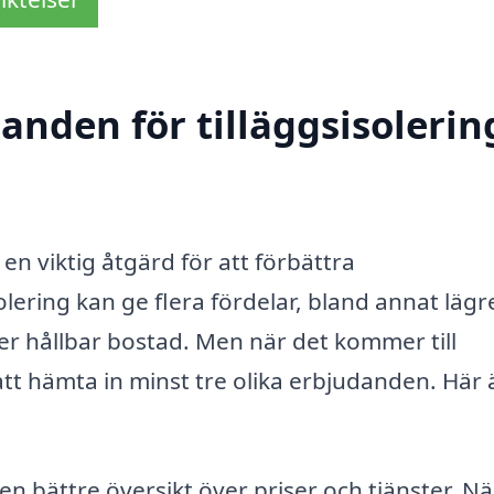
anden för tilläggsisolering
är en viktig åtgärd för att förbättra
solering kan ge flera fördelar, bland annat lägr
r hållbar bostad. Men när det kommer till
 att hämta in minst tre olika erbjudanden. Här 
en bättre översikt över priser och tjänster. N