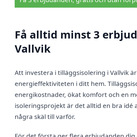
Få alltid minst 3 erbjud
Vallvik
Att investera i tilläggsisolering i Vallvik 
energieffektiviteten i ditt hem. Tilläggsi
energikostnader, ökat komfort och en me
isoleringsprojekt är det alltid en bra idé
några skäl till varför.
För det första ger flera erbjudanden dig 