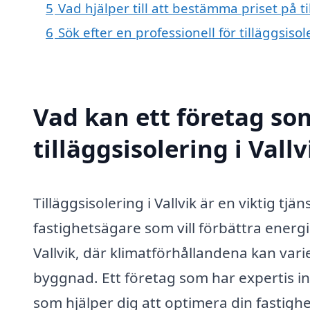
5
Vad hjälper till att bestämma priset på til
6
Sök efter en professionell för tilläggsiso
Vad kan ett företag som
tilläggsisolering i Vall
Tilläggsisolering i Vallvik är en viktig tj
fastighetsägare som vill förbättra energi
Vallvik, där klimatförhållandena kan varie
byggnad. Ett företag som har expertis in
som hjälper dig att optimera din fastigh