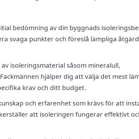
itial bedömning av din byggnads isoleringsb
era svaga punkter och föreslå lämpliga åtgärd
r av isoleringsmaterial såsom mineralull,
 Fackmännen hjälper dig att välja det mest lä
cifika krav och ditt budget.
kunskap och erfarenhet som krävs för att insta
kerställer att isoleringen fungerar effektivt o