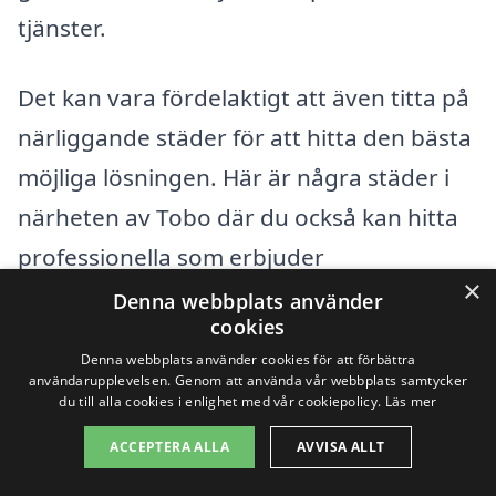
tjänster.
Det kan vara fördelaktigt att även titta på
närliggande städer för att hitta den bästa
möjliga lösningen. Här är några städer i
närheten av Tobo där du också kan hitta
professionella som erbjuder
×
tilläggsisolering:
Denna webbplats använder
cookies
Denna webbplats använder cookies för att förbättra
Gimo
användarupplevelsen. Genom att använda vår webbplats samtycker
du till alla cookies i enlighet med vår cookiepolicy.
Läs mer
Älvkarleby
ACCEPTERA ALLA
AVVISA ALLT
Skällviks