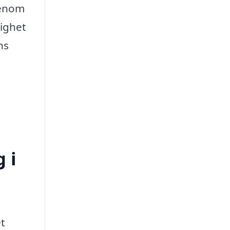
Genom
tighet
ns
 i
et