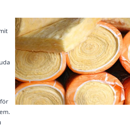
mit
juda
 för
hem.
u