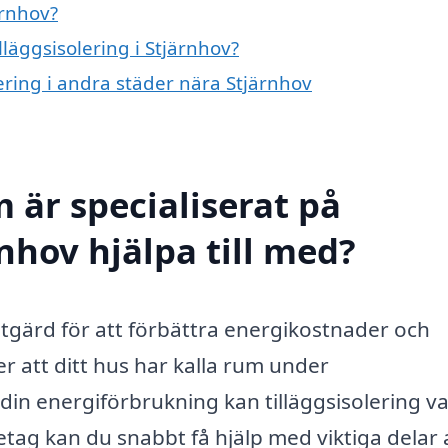
ärnhov?
lläggsisolering i Stjärnhov?
lering i andra städer nära Stjärnhov
 är specialiserat på
rnhov hjälpa till med?
g åtgärd för att förbättra energikostnader och
 att ditt hus har kalla rum under
din energiförbrukning kan tilläggsisolering v
retag kan du snabbt få hjälp med viktiga delar 