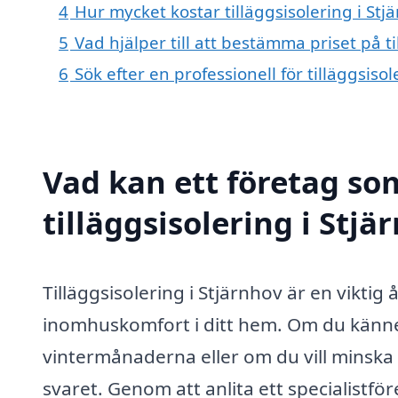
4
Hur mycket kostar tilläggsisolering i Stj
5
Vad hjälper till att bestämma priset på ti
6
Sök efter en professionell för tilläggsiso
Vad kan ett företag som
tilläggsisolering i Stjä
Tilläggsisolering i Stjärnhov är en vikti
inomhuskomfort i ditt hem. Om du känner
vintermånaderna eller om du vill minska 
svaret. Genom att anlita ett specialistfö