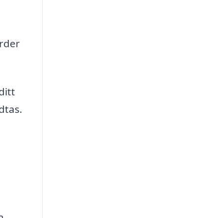
ärder
itt
dtas.
a