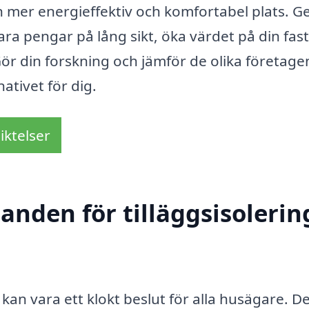
l en mer energieffektiv och komfortabel plats. 
para pengar på lång sikt, öka värdet på din fas
ör din forskning och jämför de olika företage
ativet för dig.
iktelser
anden för tilläggsisolering
 kan vara ett klokt beslut för alla husägare. D