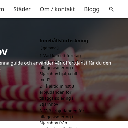
m
Städer
Om / kontakt
Blogg
Innehållsförteckning
ov
gömma
1
Vad kan ett företag
som är specialiserat på
denna guide och använder vår offerttjänst får du den
tilläggsisolering i
.
Stjärnhov hjälpa till
med?
2
Få alltid minst 3
erbjudanden för
tilläggsisolering i
Stjärnhov
3
Få 3 erbjudanden för
tilläggsisolering i
Stjärnhov från