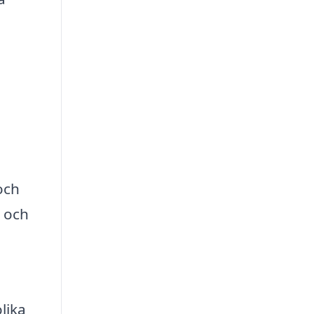
och
r och
olika