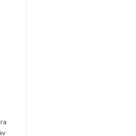
ara
av