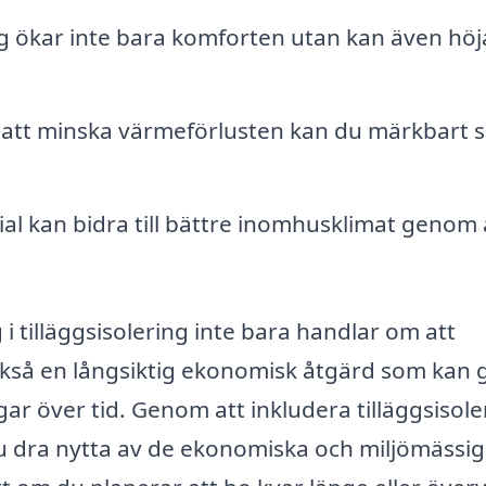
ng ökar inte bara komforten utan kan även höj
tt minska värmeförlusten kan du märkbart 
al kan bidra till bättre inomhusklimat genom 
g i tilläggsisolering inte bara handlar om att
också en långsiktig ekonomisk åtgärd som kan 
 över tid. Genom att inkludera tilläggsisoler
u dra nytta av de ekonomiska och miljömässi