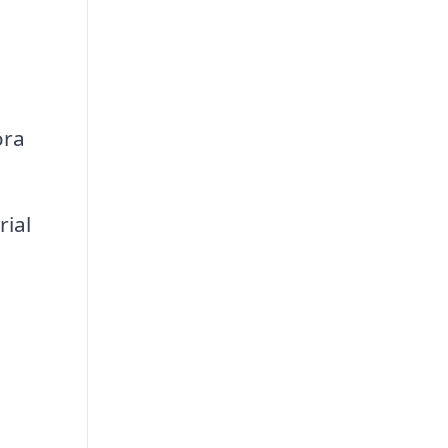
öra
rial