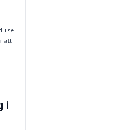
du se
r att
 i