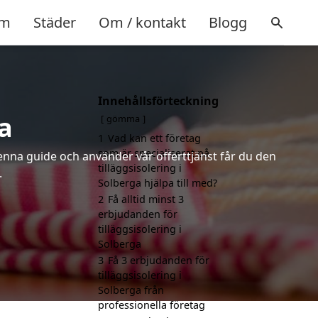
m
Städer
Om / kontakt
Blogg
Innehållsförteckning
ga
gömma
1
Vad kan ett företag
som är specialiserat på
denna guide och använder vår offerttjänst får du den
tilläggsisolering i
.
Solberga hjälpa till med?
2
Få alltid minst 3
erbjudanden för
tilläggsisolering i
Solberga
3
Få 3 erbjudanden för
tilläggsisolering i
Solberga från
professionella företag