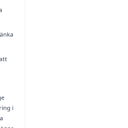
a
sänka
att
ge
ing i
ga