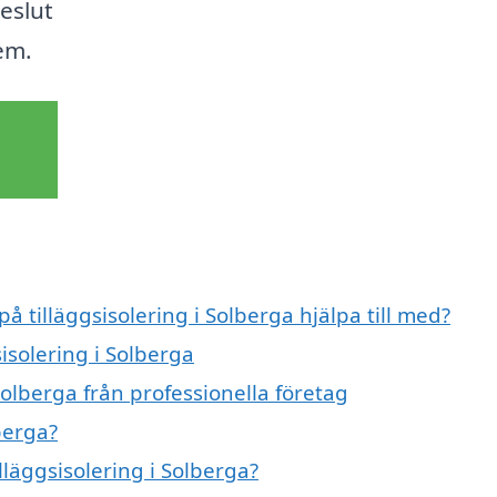
eslut
em.
å tilläggsisolering i Solberga hjälpa till med?
sisolering i Solberga
Solberga från professionella företag
berga?
lläggsisolering i Solberga?