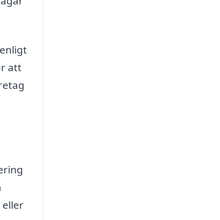
vägar
enligt
r att
öretag
ering
a
eller