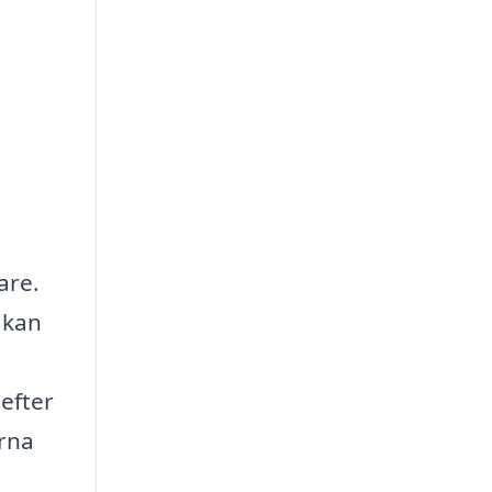
are.
 kan
 efter
erna