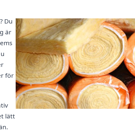
a? Du
ng är
 hems
du
er
r för
tiv
t lätt
än.