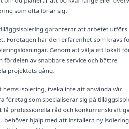
tt om du planerar att bo kvar länge eller över
tering som ofta lönar sig.
illäggsisolering garanterar att arbetet utförs 
t. Företagen har den erfarenhet som krävs fö
leringslösningar. Genom att välja ett lokalt f
ven fördelen av snabbare service och bättre
ela projektets gång.
t hems isolering, tveka inte att använda vår
ra företag som specialiserar sig på tilläggsisol
att få professionella råd och konkurrenskraftig
 behöver hjälp med att installera ny isolering 