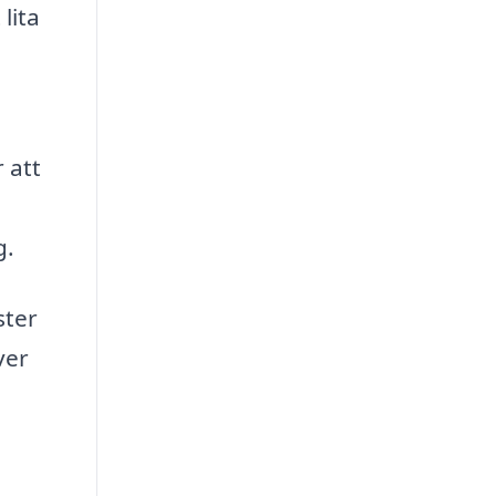
lita
 att
g.
ster
ver