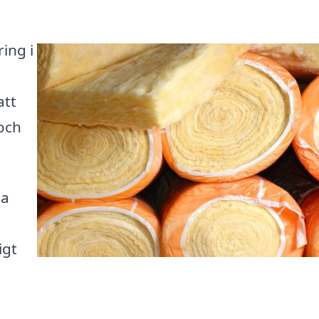
ring i
att
 och
la
igt