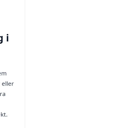
 i
hem
eller
öra
kt.