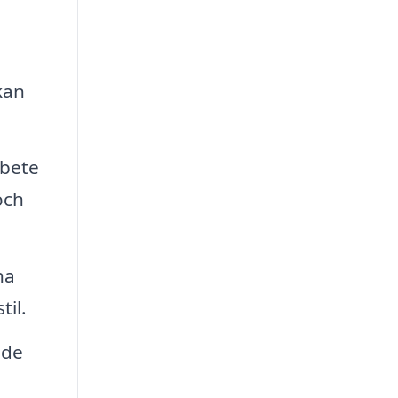
kan
rbete
och
na
til.
 de