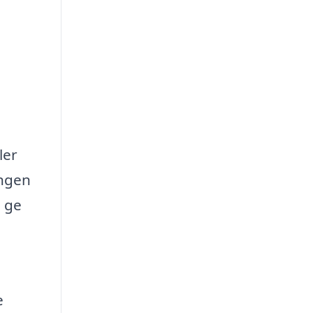
ler
ingen
h ge
e