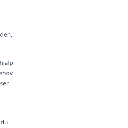
aden,
hjälp
behov
iser
 du