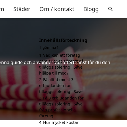
m
Städer
Om / kontakt
Blogg
Innehållsförteckning
gömma
1
Vad kan ett företag
som är specialiserat på
denna guide och använder vår offerttjänst får du den
tilläggsisolering i Säve
hjälpa till med?
2
Få alltid minst 3
erbjudanden för
tilläggsisolering i Säve
3
Få 3 erbjudanden för
tilläggsisolering i Säve
från professionella
företag
4
Hur mycket kostar