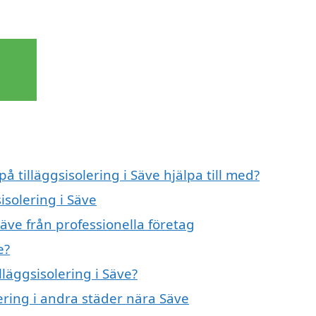
å tilläggsisolering i Säve hjälpa till med?
isolering i Säve
Säve från professionella företag
e?
lläggsisolering i Säve?
lering i andra städer nära Säve