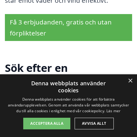
står emot väder och vind effektivt.
Få 3 erbjudanden, gratis och utan
förpliktelser
Sök efter en
professionell för
×
Denna webbplats använder
cookies
tilläggsisolering i andra
Denna webbplats använder cookies för att förbättra
användarupplevelsen. Genom att använda vår webbplats samtycker
städer nära
du till alla cookies i enlighet med vår cookiepolicy.
Läs mer
Robertsholm
ACCEPTERA ALLA
AVVISA ALLT