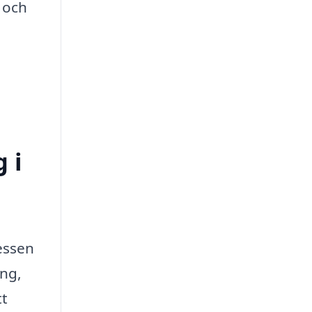
g och
 i
cessen
ing,
tt