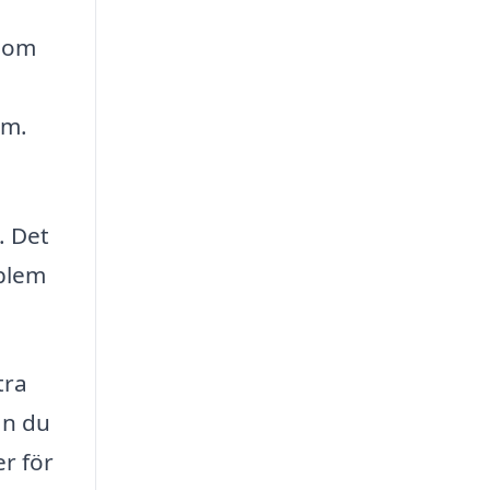
d om
em.
. Det
oblem
tra
an du
er för