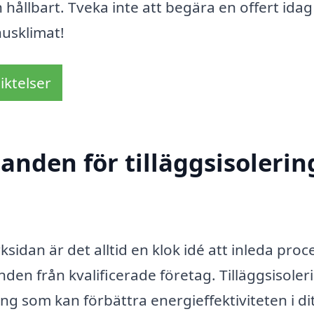
 hållbart. Tveka inte att begära en offert ida
husklimat!
iktelser
anden för tilläggsisolering
rksidan är det alltid en klok idé att inleda pro
den från kvalificerade företag. Tilläggsisoler
ring som kan förbättra energieffektiviteten i di