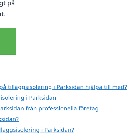
ggt på
at.
å tilläggsisolering i Parksidan hjälpa till med?
sisolering i Parksidan
Parksidan från professionella företag
ksidan?
lläggsisolering i Parksidan?