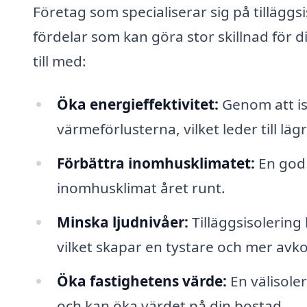
Företag som specialiserar sig på tilläggs
fördelar som kan göra stor skillnad för 
till med:
Öka energieffektivitet:
Genom att is
värmeförlusterna, vilket leder till l
Förbättra inomhusklimatet:
En god i
inomhusklimat året runt.
Minska ljudnivåer:
Tilläggsisolering
vilket skapar en tystare och mer avk
Öka fastighetens värde:
En välisoler
och kan öka värdet på din bostad.