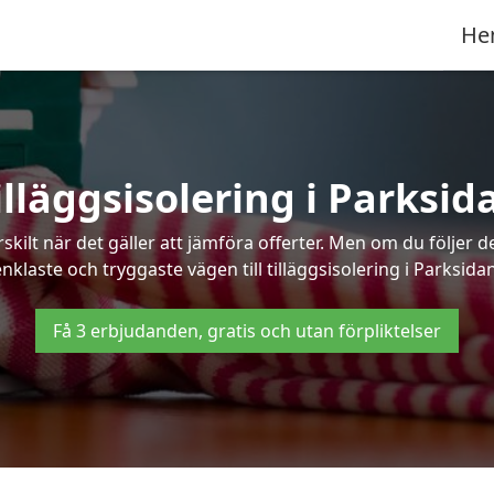
He
illäggsisolering i Parksid
kilt när det gäller att jämföra offerter. Men om du följer 
enklaste och tryggaste vägen till tilläggsisolering i Parksidan
Få 3 erbjudanden, gratis och utan förpliktelser