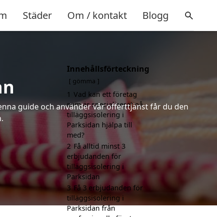
m
Städer
Om / kontakt
Blogg
Innehållsförteckning
an
gömma
1
Vad kan ett företag
som är specialiserat på
denna guide och använder vår offerttjänst får du den
tilläggsisolering i
.
Parksidan hjälpa till
med?
2
Få alltid minst 3
erbjudanden för
tilläggsisolering i
Parksidan
3
Få 3 erbjudanden för
tilläggsisolering i
Parksidan från