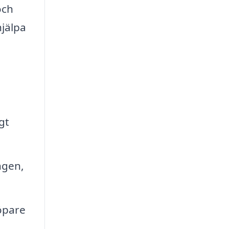
och
hjälpa
gt
ngen,
köpare