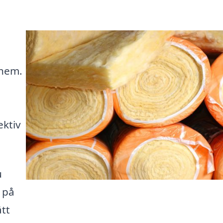
 hem.
ektiv
u
t på
ätt