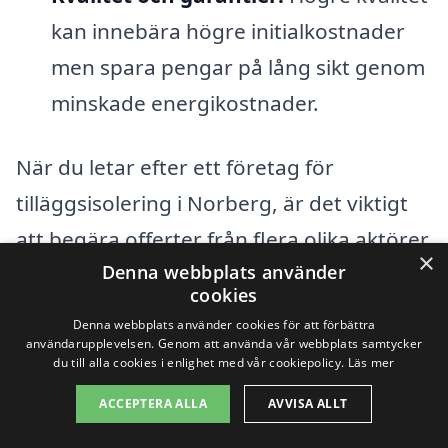
kan innebära högre initialkostnader
men spara pengar på lång sikt genom
minskade energikostnader.
När du letar efter ett företag för
tilläggsisolering i Norberg, är det viktigt
att begära offerter från flera olika aktörer.
×
Denna webbplats använder
Så kan du jämföra priser och tjänster för
cookies
att hitta det alternativ som bäst passar
Denna webbplats använder cookies för att förbättra
dina behov och budget. Genom att
användarupplevelsen. Genom att använda vår webbplats samtycker
du till alla cookies i enlighet med vår cookiepolicy.
Läs mer
använda vår plattform kan du enkelt få
ACCEPTERA ALLA
AVVISA ALLT
kontakt med professionella hantverkare i