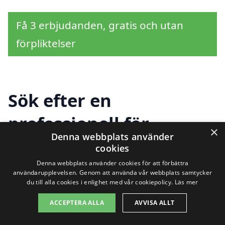
Få 3 erbjudanden, gratis och utan
förpliktelser
Sök efter en
professionell för
×
Denna webbplats använder
tilläggsisolering i andra
cookies
städer nära Kyrksten
Denna webbplats använder cookies för att förbättra
användarupplevelsen. Genom att använda vår webbplats samtycker
du till alla cookies i enlighet med vår cookiepolicy.
Läs mer
ACCEPTERA ALLA
AVVISA ALLT
Att hitta rätt hjälp för tilläggsisolering i