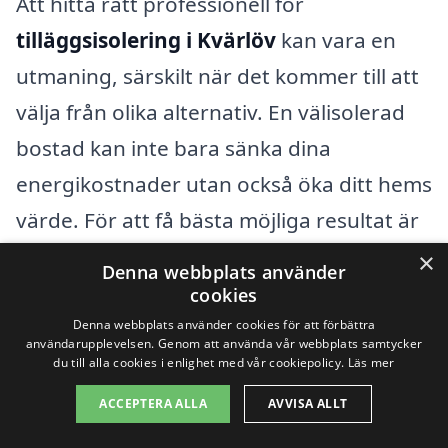
Att hitta rätt professionell för
tilläggsisolering i Kvärlöv
kan vara en
utmaning, särskilt när det kommer till att
välja från olika alternativ. En välisolerad
bostad kan inte bara sänka dina
energikostnader utan också öka ditt hems
värde. För att få bästa möjliga resultat är
det viktigt att anlita ett kvalificerat
×
Denna webbplats använder
företag som har erfarenhet av
cookies
tilläggsisolering. Tack vare vår plattform
Denna webbplats använder cookies för att förbättra
användarupplevelsen. Genom att använda vår webbplats samtycker
kan du enkelt få kontakt med företag i ditt
du till alla cookies i enlighet med vår cookiepolicy.
Läs mer
närområde som erbjuder denna tjänst.
ACCEPTERA ALLA
AVVISA ALLT