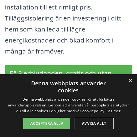
installation till ett rimligt pris.
Tilläggsisolering är en investering i ditt
hem som kan leda till lägre
energikostnader och ökad komfort i
många år framöver.
Få 3 erbjudanden, gratis och utan
×
Denna webbplats använder
förpliktelser
cookies
Denna webbplats använder cookies för att förbättra
användarupplevelsen. Genom att använda vår webbplats samtycker
du till alla cookies i enlighet med vår cookiepolicy.
Läs mer
Sök efter en
ACCEPTERA ALLA
AVVISA ALLT
professionell för