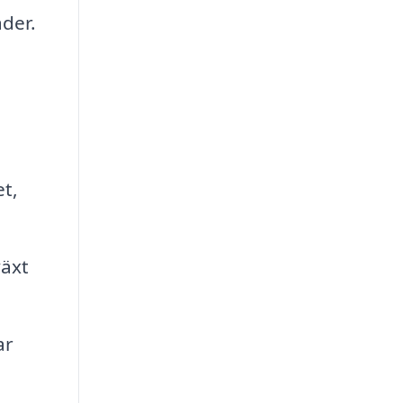
der.
t,
växt
ar