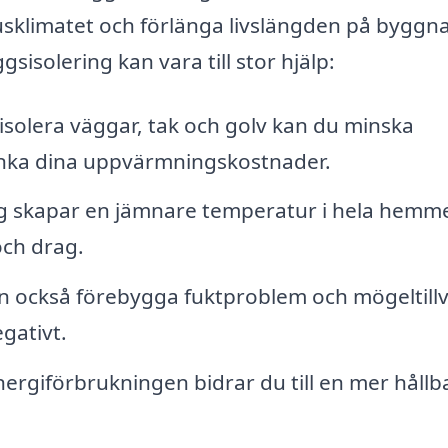
sklimatet och förlänga livslängden på byggna
sisolering kan vara till stor hjälp:
solera väggar, tak och golv kan du minska
nka dina uppvärmningskostnader.
ng skapar en jämnare temperatur i hela hemme
 och drag.
an också förebygga fuktproblem och mögeltill
gativt.
rgiförbrukningen bidrar du till en mer hållb