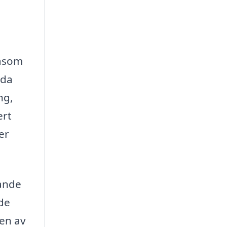
såsom
nda
ng,
ert
er
tande
nde
nen av