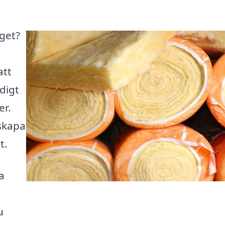
rget?
att
digt
er.
skapa
t.
a
u