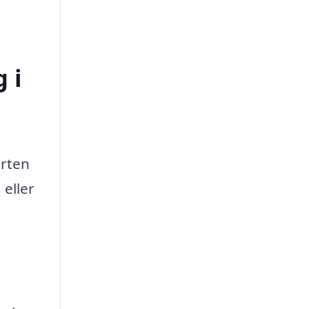
 i
orten
 eller