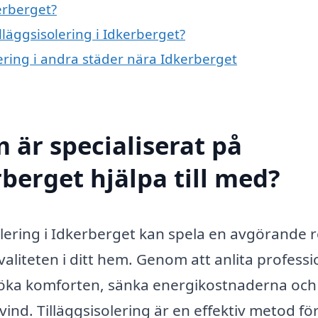
kerberget?
illäggsisolering i Idkerberget?
olering i andra städer nära Idkerberget
 är specialiserat på
rberget hjälpa till med?
olering i Idkerberget kan spela en avgörande r
valiteten i ditt hem. Genom att anlita professi
 öka komforten, sänka energikostnaderna och
ind. Tilläggsisolering är en effektiv metod för