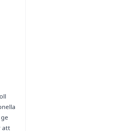
oll
onella
 ge
 att