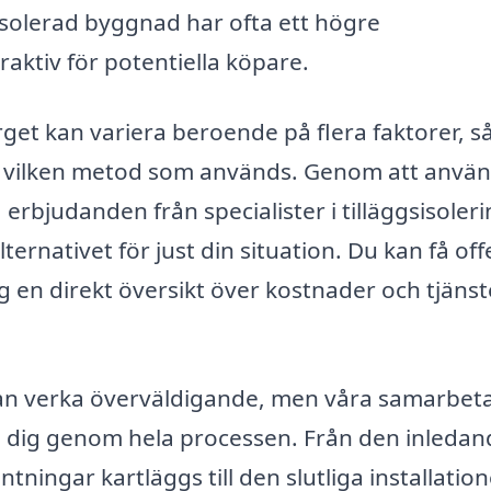
isolerad byggnad har ofta ett högre
ktiv för potentiella köpare.
erget kan variera beroende på flera faktorer, 
ch vilken metod som används. Genom att anvä
erbjudanden från specialister i tilläggsisoleri
lternativet för just din situation. Du kan få off
ig en direkt översikt över kostnader och tjänst
t kan verka överväldigande, men våra samarbe
da dig genom hela processen. Från den inleda
ningar kartläggs till den slutliga installatio