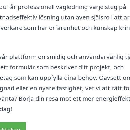
 du får professionell vägledning varje steg på
nadseffektiv lösning utan även själsro i att a
tverkare som har erfarenhet och kunskap kri
 vår plattform en smidig och användarvänlig t
 i ett formulär som beskriver ditt projekt, och
företag som kan uppfylla dina behov. Oavsett o
gnad eller en nyare fastighet, vet vi att rätt f
 vänta? Börja din resa mot ett mer energieffekt
idag!
iktelser