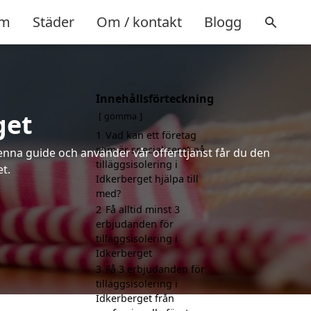
m
Städer
Om / kontakt
Blogg
Innehållsförteckning
get
gömma
1
Vad kan ett företag
som är specialiserat på
denna guide och använder vår offerttjänst får du den
tilläggsisolering i
et.
Idkerberget hjälpa till
med?
2
Få alltid minst 3
erbjudanden för
tilläggsisolering i
Idkerberget
3
Få 3 erbjudanden för
tilläggsisolering i
Idkerberget från