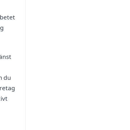
rbetet
ng
jänst
m du
öretag
ivt