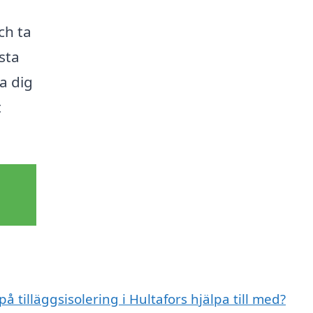
ch ta
sta
pa dig
t
å tilläggsisolering i Hultafors hjälpa till med?