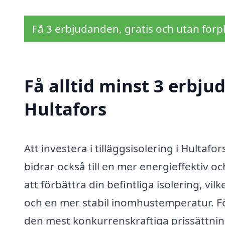
Få 3 erbjudanden, gratis och utan förpl
Få alltid minst 3 erbjud
Hultafors
Att investera i tilläggsisolering i Hultaf
bidrar också till en mer energieffektiv 
att förbättra din befintliga isolering, v
och en mer stabil inomhustemperatur. För
den mest konkurrenskraftiga prissättninge