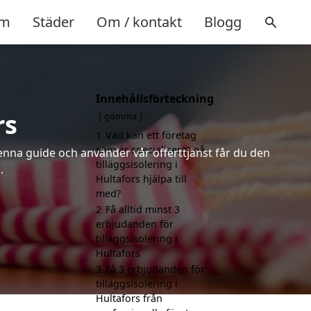
m
Städer
Om / kontakt
Blogg
Innehållsförteckning
rs
gömma
1
Vad kan ett företag
som är specialiserat på
denna guide och använder vår offerttjänst får du den
tilläggsisolering i
.
Hultafors hjälpa till
med?
2
Få alltid minst 3
erbjudanden för
tilläggsisolering i
Hultafors
3
Få 3 erbjudanden för
tilläggsisolering i
Hultafors från