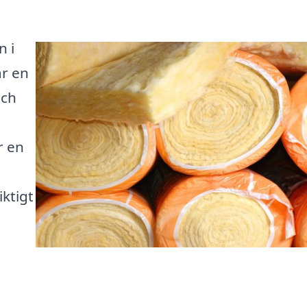
n i
är en
och
r en
iktigt