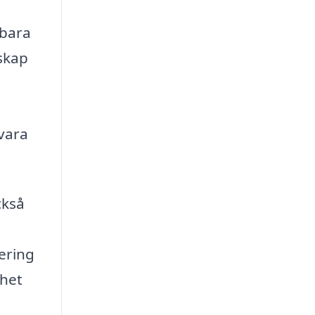
 bara
skap
 vara
ckså
ering
ghet