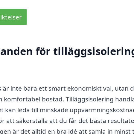
iktelser
anden för tilläggsisolering
ors är inte bara ett smart ekonomiskt val, utan 
och komfortabel bostad. Tilläggsisolering hand
ilket kan leda till minskade uppvärmningskostn
 att säkerställa att du får det bästa resultat
n är det alltid en bra idé att samla in minst 