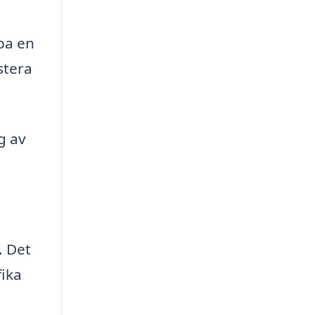
pa en
stera
g av
. Det
fika