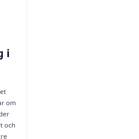
 i
det
lar om
ader
et och
tre