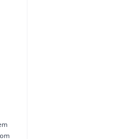
hem
r om