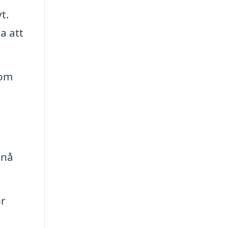
t.
a att
nom
r
pnå
ör