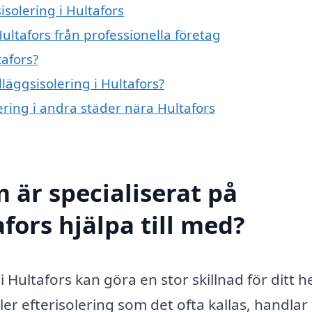
isolering i Hultafors
Hultafors från professionella företag
tafors?
lläggsisolering i Hultafors?
lering i andra städer nära Hultafors
 är specialiserat på
afors hjälpa till med?
g i Hultafors kan göra en stor skillnad för ditt 
ller efterisolering som det ofta kallas, handla