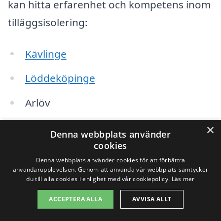
kan hitta erfarenhet och kompetens inom
tilläggsisolering:
Kävlinge
Löddeköpinge
Arlöv
Bjuv
×
Denna webbplats använder
cookies
Helsingborg
Denna webbplats använder cookies för att förbättra
användarupplevelsen. Genom att använda vår webbplats samtycker
Åkarp
du till alla cookies i enlighet med vår cookiepolicy.
Läs mer
Lund
ACCEPTERA ALLA
AVVISA ALLT