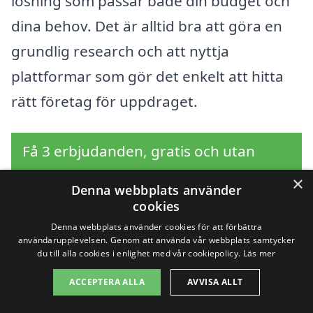
lösning som passar både din budget och
dina behov. Det är alltid bra att göra en
grundlig research och att nyttja
plattformar som gör det enkelt att hitta
rätt företag för uppdraget.
Få 3 erbjudanden, gratis och utan
förpliktelser
×
Denna webbplats använder
cookies
Denna webbplats använder cookies för att förbättra
användarupplevelsen. Genom att använda vår webbplats samtycker
Sök efter en
du till alla cookies i enlighet med vår cookiepolicy.
Läs mer
professionell för
ACCEPTERA ALLA
AVVISA ALLT