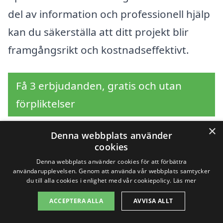
del av information och professionell hjälp
kan du säkerställa att ditt projekt blir
framgångsrikt och kostnadseffektivt.
Få 3 erbjudanden, gratis och utan
förpliktelser
×
Denna webbplats använder
cookies
Sök efter en
Denna webbplats använder cookies för att förbättra
användarupplevelsen. Genom att använda vår webbplats samtycker
professionell för
du till alla cookies i enlighet med vår cookiepolicy.
Läs mer
tilläggsisolering i andra
ACCEPTERA ALLA
AVVISA ALLT