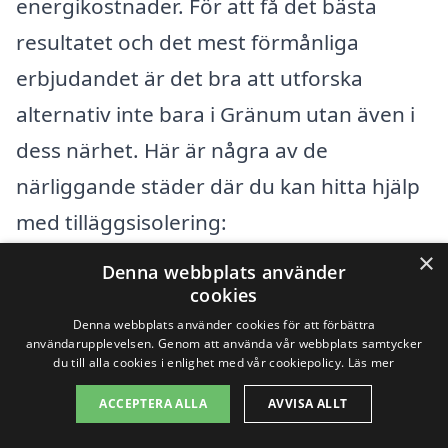
energikostnader. För att få det bästa
resultatet och det mest förmånliga
erbjudandet är det bra att utforska
alternativ inte bara i Gränum utan även i
dess närhet. Här är några av de
närliggande städer där du kan hitta hjälp
med tilläggsisolering:
×
Denna webbplats använder
Olofström
cookies
Denna webbplats använder cookies för att förbättra
Sölvesborg
användarupplevelsen. Genom att använda vår webbplats samtycker
du till alla cookies i enlighet med vår cookiepolicy.
Läs mer
Karlshamn
ACCEPTERA ALLA
AVVISA ALLT
Ronneby