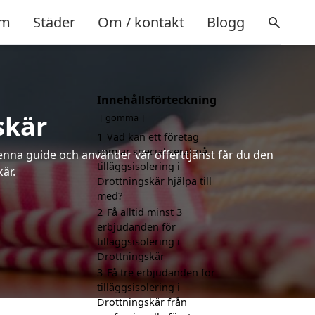
m
Städer
Om / kontakt
Blogg
Innehållsförteckning
skär
gömma
1
Vad kan ett företag
som är specialiserat på
denna guide och använder vår offerttjänst får du den
tilläggsisolering i
är.
Drottningskär hjälpa till
med?
2
Få alltid minst 3
erbjudanden för
tilläggsisolering i
Drottningskär
3
Få tre erbjudanden för
tilläggsisolering i
Drottningskär från