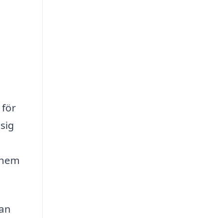
 för
sig
t hem
kan