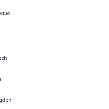
m
serat
och
h
ängden