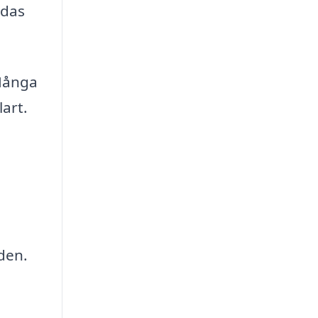
ndas
 Många
lart.
den.