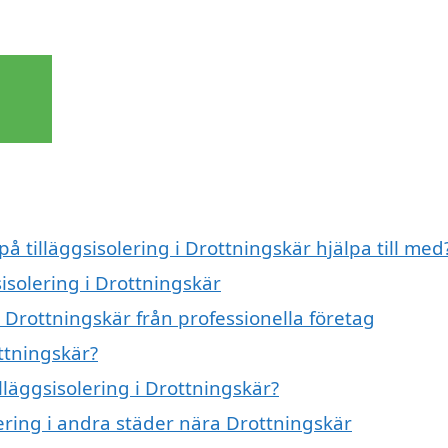
på tilläggsisolering i Drottningskär hjälpa till med
sisolering i Drottningskär
i Drottningskär från professionella företag
ottningskär?
illäggsisolering i Drottningskär?
olering i andra städer nära Drottningskär