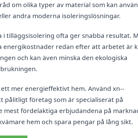
ge råd om olika typer av material som kan anvä
t eller andra moderna isoleringslösningar.
a i tilläggsisolering ofta ger snabba resultat.
 energikostnader redan efter att arbetet är k
ringen och kan även minska den ekologiska
rbrukningen.
t ett mer energieffektivt hem. Använd xn--
tt pålitligt företag som är specialiserat på
å de mest fördelaktiga erbjudandena på markna
bekvämare hem och spara pengar på lång sikt.