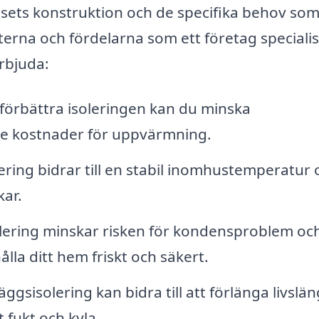
usets konstruktion och de specifika behov so
sterna och fördelarna som ett företag speciali
erbjuda:
örbättra isoleringen kan du minska
ägre kostnader för uppvärmning.
ering bidrar till en stabil inomhustemperatur 
kar.
lering minskar risken för kondensproblem oc
hålla ditt hem friskt och säkert.
läggsisolering kan bidra till att förlänga livsl
 fukt och kyla.