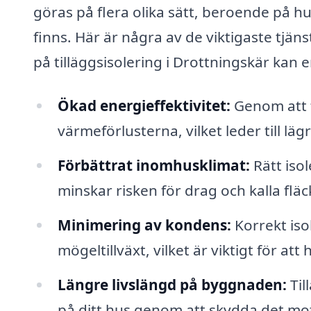
göras på flera olika sätt, beroende på h
finns. Här är några av de viktigaste tjän
på tilläggsisolering i Drottningskär kan 
Ökad energieffektivitet:
Genom att f
värmeförlusterna, vilket leder till l
Förbättrat inomhusklimat:
Rätt isol
minskar risken för drag och kalla fläc
Minimering av kondens:
Korrekt iso
mögeltillväxt, vilket är viktigt för att 
Längre livslängd på byggnaden:
Til
på ditt hus genom att skydda det mot