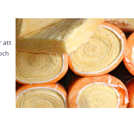
r att
 och