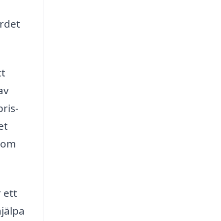
ärdet
tt
av
ris-
et
 som
 ett
jälpa