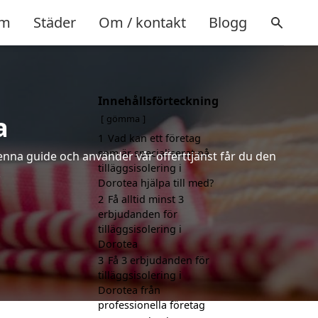
m
Städer
Om / kontakt
Blogg
Innehållsförteckning
a
gömma
1
Vad kan ett företag
som är specialiserat på
denna guide och använder vår offerttjänst får du den
tilläggsisolering i
.
Dorotea hjälpa till med?
2
Få alltid minst 3
erbjudanden för
tilläggsisolering i
Dorotea
3
Få 3 erbjudanden för
tilläggsisolering i
Dorotea från
professionella företag