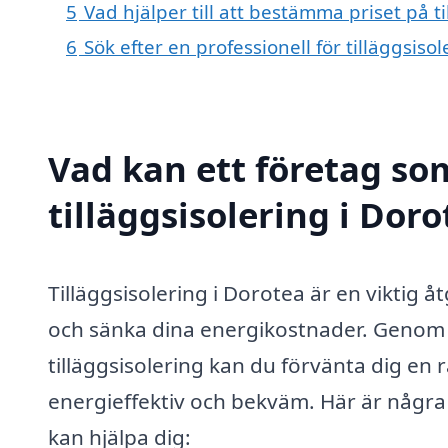
5
Vad hjälper till att bestämma priset på t
6
Sök efter en professionell för tilläggsis
Vad kan ett företag som
tilläggsisolering i Doro
Tilläggsisolering i Dorotea är en viktig
och sänka dina energikostnader. Genom a
tilläggsisolering kan du förvänta dig e
energieffektiv och bekväm. Här är någr
kan hjälpa dig: