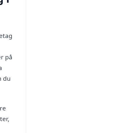
retag
er på
a
n du
are
ter,