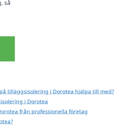
, så
på tilläggsisolering i Dorotea hjälpa till med?
sisolering i Dorotea
Dorotea från professionella företag
rotea?