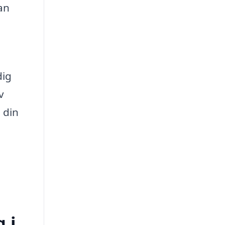
an
dig
v
 din
 i