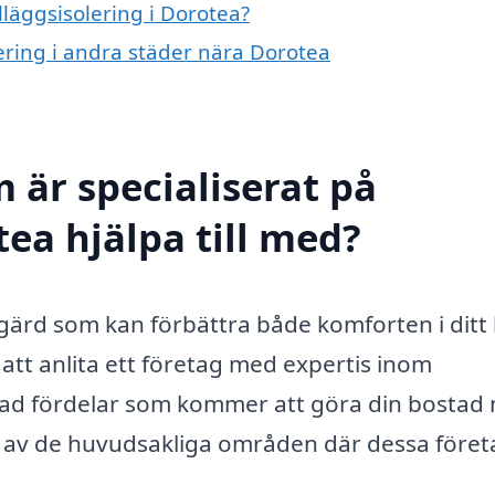
illäggsisolering i Dorotea?
olering i andra städer nära Dorotea
 är specialiserat på
tea hjälpa till med?
 åtgärd som kan förbättra både komforten i dit
tt anlita ett företag med expertis inom
n rad fördelar som kommer att göra din bostad
a av de huvudsakliga områden där dessa föret