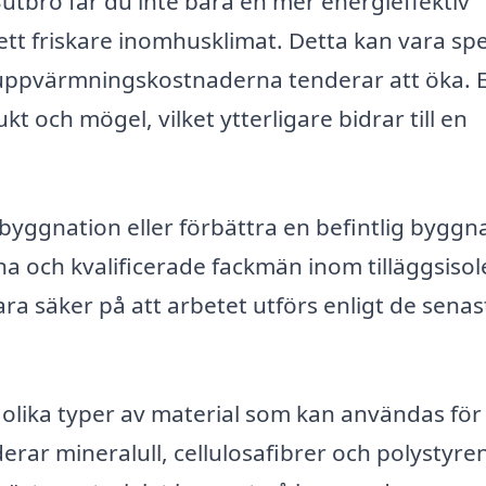
 Butbro får du inte bara en mer energieffektiv
t friskare inomhusklimat. Detta kan vara spec
 uppvärmningskostnaderna tenderar att öka. 
t och mögel, vilket ytterligare bidrar till en
byggnation eller förbättra en befintlig byggn
 och kvalificerade fackmän inom tilläggsisol
ra säker på att arbetet utförs enligt de senas
s olika typer av material som kan användas för
uderar mineralull, cellulosafibrer och polystyre