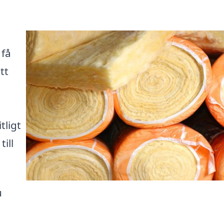
 få
tt
tligt
ill
u