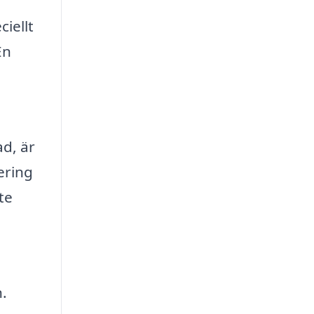
iellt
En
ad, är
ering
te
n.