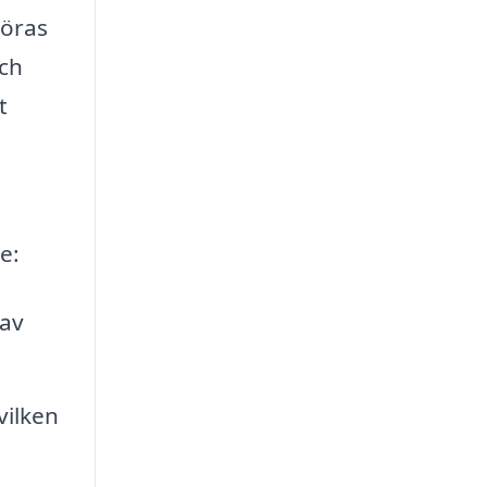
göras
och
t
e:
av
ilken