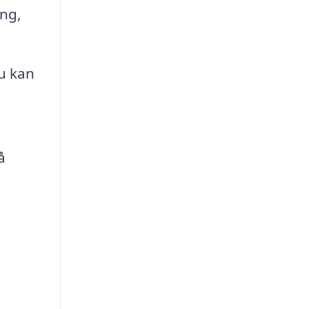
ing,
u kan
å