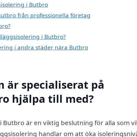
sisolering i Butbro
Butbro från professionella företag
bro?
lläggsisolering i Butbro?
olering i andra städer nära Butbro
 är specialiserat på
ro hjälpa till med?
 i Butbro är en viktig beslutning för alla som vil
lläggsisolering handlar om att öka isoleringsniv