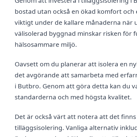
Genom att investera i tilläggsisolering i
bostad utan också en ökad komfort och et
viktigt under de kallare månaderna när
välisolerad byggnad minskar risken för fuk
hälsosammare miljö.
Oavsett om du planerar att isolera en ny
det avgörande att samarbeta med erfarna
i Butbro. Genom att göra detta kan du va
standarderna och med högsta kvalitet.
Det är också värt att notera att det finn
tilläggsisolering. Vanliga alternativ inkl