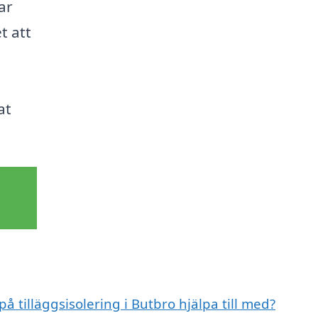
ar
t att
at
å tilläggsisolering i Butbro hjälpa till med?