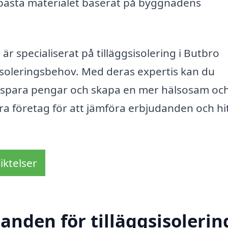
 bästa materialet baserat på byggnadens
r specialiserat på tilläggsisolering i Butbro
isoleringsbehov. Med deras expertis kan du
em, spara pengar och skapa en mer hälsosam oc
era företag för att jämföra erbjudanden och hi
iktelser
anden för tilläggsisolering