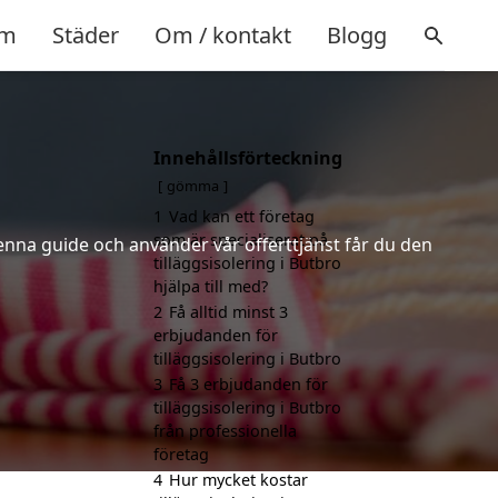
m
Städer
Om / kontakt
Blogg
Innehållsförteckning
o
gömma
1
Vad kan ett företag
som är specialiserat på
denna guide och använder vår offerttjänst får du den
tilläggsisolering i Butbro
hjälpa till med?
2
Få alltid minst 3
erbjudanden för
tilläggsisolering i Butbro
3
Få 3 erbjudanden för
tilläggsisolering i Butbro
från professionella
företag
4
Hur mycket kostar