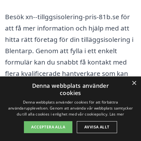
Besök xn--tillggsisolering-pris-81b.se för
att få mer information och hjälp med att
hitta rätt företag för din tilläggsisolering i
Blentarp. Genom att fylla i ett enkelt
formulär kan du snabbt få kontakt med
flera kvalificerade hantverkare som kan
×
ge dig tipser och offert för ditt projekt.
Denna webbplats använder
cookies
Denna webbplats använder cookies för att förbättra
Få 3 erbjudanden, gratis och utan
användarupplevelsen. Genom att använda vår webbplats samtycker
du till alla cookies i enlighet med vår cookiepolicy.
Läs mer
förpliktelser
ACCEPTERA ALLA
AVVISA ALLT