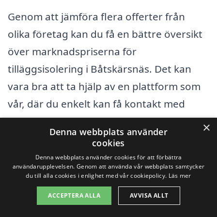
Genom att jämföra flera offerter från
olika företag kan du få en bättre översikt
över marknadspriserna för
tilläggsisolering i Båtskärsnäs. Det kan
vara bra att ta hjälp av en plattform som
vår, där du enkelt kan få kontakt med
lokala entreprenörer som specialiserar sig
×
Denna webbplats använder
på isolering. På så sätt kan du fatta ett
cookies
informerat beslut och hitta ett
Denna webbplats använder cookies för att förbättra
användarupplevelsen. Genom att använda vår webbplats samtycker
erbjudande som passar din budget och
du till alla cookies i enlighet med vår cookiepolicy.
Läs mer
behov.
ACCEPTERA ALLA
AVVISA ALLT