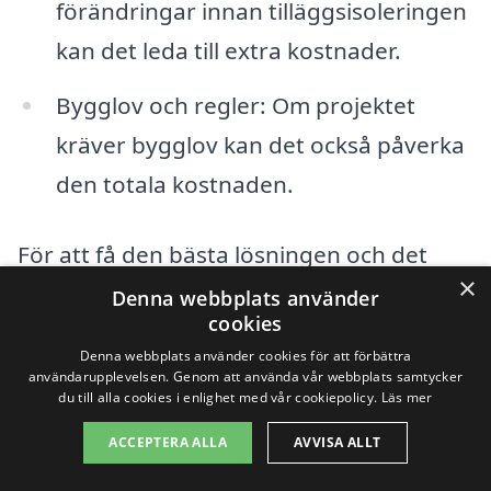
förändringar innan tilläggsisoleringen
kan det leda till extra kostnader.
Bygglov och regler: Om projektet
kräver bygglov kan det också påverka
den totala kostnaden.
För att få den bästa lösningen och det
×
mest konkurrenskraftiga priset på
Denna webbplats använder
cookies
tilläggsisolering i Åsarna rekommenderar
Denna webbplats använder cookies för att förbättra
vi att du inhämtar offerter från olika
användarupplevelsen. Genom att använda vår webbplats samtycker
du till alla cookies i enlighet med vår cookiepolicy.
Läs mer
företag. Genom att jämföra priser och
ACCEPTERA ALLA
AVVISA ALLT
tjänster kan du hitta ett erbjudande som
passar just dina behov. Tjänster som vår